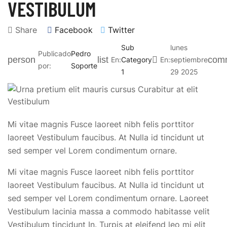
VESTIBULUM
Share
Facebook
Twitter
Sub
lunes
Publicado
Pedro
person
list

com
En:
Category
En:
septiembre
por:
Soporte
1
29
2025
Mi vitae magnis Fusce laoreet nibh felis porttitor
laoreet Vestibulum faucibus. At Nulla id tincidunt ut
sed semper vel Lorem condimentum ornare.
Mi vitae magnis Fusce laoreet nibh felis porttitor
laoreet Vestibulum faucibus. At Nulla id tincidunt ut
sed semper vel Lorem condimentum ornare. Laoreet
Vestibulum lacinia massa a commodo habitasse velit
Vestibulum tincidunt In. Turpis at eleifend leo mi elit