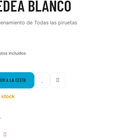
EDEA BLANCO
renamiento de Todas las piruetas
tos incluidos
DIR A LA CESTA
 stock
r