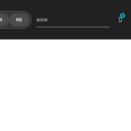
0
ER
MÁS