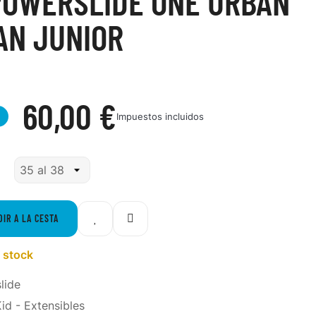
POWERSLIDE ONE URBAN
AN JUNIOR
60,00 €
Impuestos incluidos
DIR A LA CESTA
 stock
lide
id - Extensibles