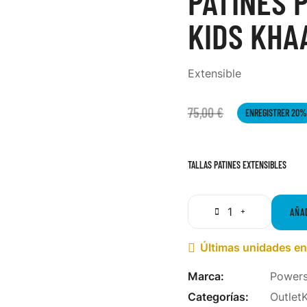
PATINES 
KIDS KHA
Extensible
75,00 €
ENREGISTRER 20%
TALLAS PATINES EXTENSIBLES
AÑA
Últimas unidades en

Marca:
Powers
Categorías:
Outlet
K