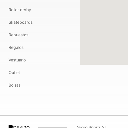
Roller derby
Skateboards
Repuestos
Regalos
Vestuario
Outlet
Bolsas
​Dexiro Sports SL