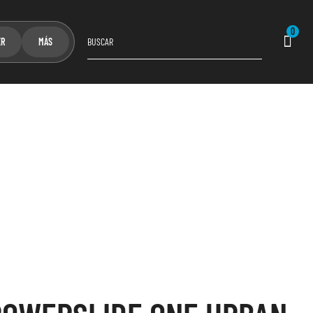
0
ER
MÁS