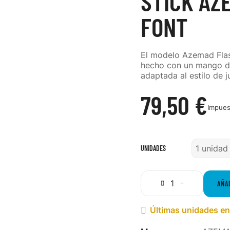
STICK AZ
FONT
El modelo
Azemad Flas
hecho con un mango de
adaptada al estilo de 
79,50 €
Impues
UNIDADES
AÑA
Últimas unidades en
