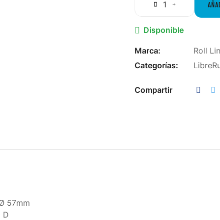
AÑA
Disponible

Marca:
Roll Li
Categorías:
Libre
R
Compartir
 Ø 57mm
0 D