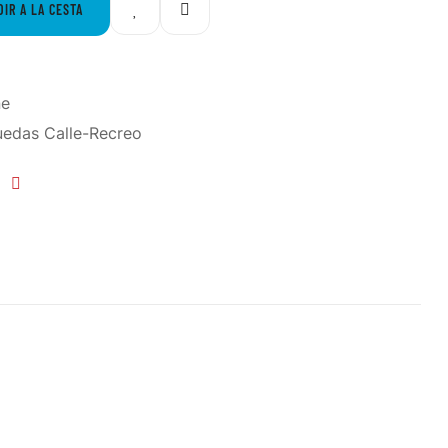
DIR A LA CESTA
ne
uedas Calle-Recreo