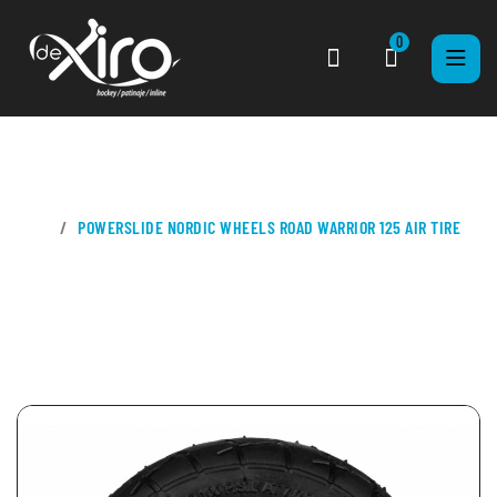
0
CASA
POWERSLIDE NORDIC WHEELS ROAD WARRIOR 125 AIR TIRE