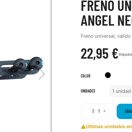
FRENO UN
ANGEL N
Freno universal, váli
22,95 €
Impues
Negro
COLOR
UNIDADES
AÑA
Últimas unidades en
