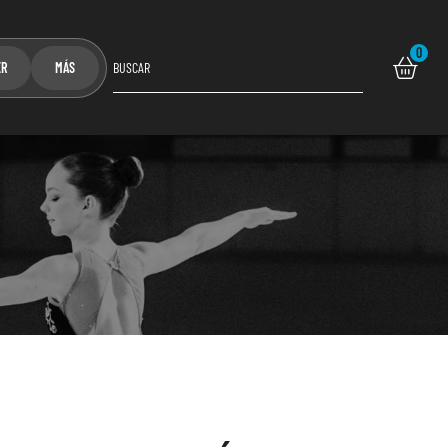
0
ER
MÁS