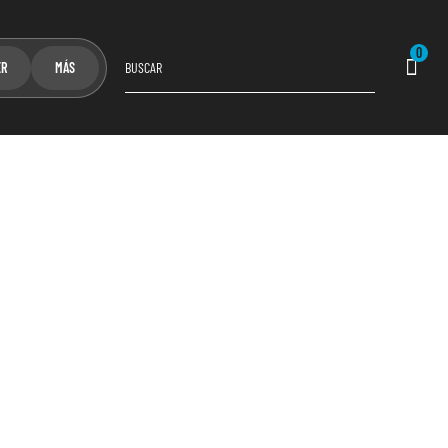
0
ER
MÁS