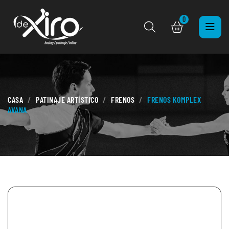
0
CASA
PATINAJE ARTÍSTICO
FRENOS
FRENOS KOMPLEX
AVANA