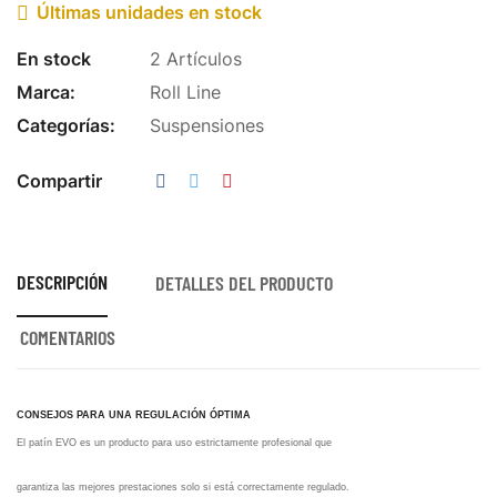
Últimas unidades en stock

En stock
2 Artículos
Marca:
Roll Line
Categorías:
Suspensiones
Compartir
DESCRIPCIÓN
DETALLES DEL PRODUCTO
COMENTARIOS
CONSEJOS PARA UNA REGULACIÓN ÓPTIMA
El patín EVO es un producto para uso estrictamente profesional que
garantiza las mejores prestaciones solo si está correctamente regulado.