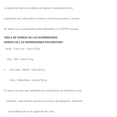
La regulación óptima se obtiene escogiendo cuidadosamente la
suspensión más adecuada en relación a la forma de patinar y al peso
del atleta. Las suspensiones están disponibles en CUATRO durezas.
TABLA DE DUREZA DE LAS SUSPENSIONES
DUREZA DE LAS SUPSENSIONES POLIURETANO:
Verde - Extra soft - hasta 55 kg
Gris - Soft - hasta 70 kg
a Azul clear - Medio - hasta 90 kg
Clear - Medio/hard - màs de 90 kg
Es bueno recordar que tratándose de suspensiones de Elastómero muy
sensibles, cada mínima rotación de la tuerca de regulación, determina
una modificación en la regulación del carro.