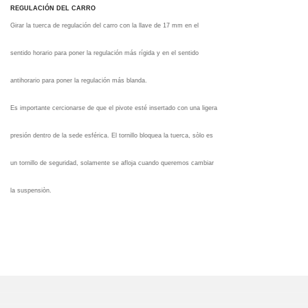
REGULACIÓN DEL CARRO
Girar la tuerca de regulación del carro con la llave de 17 mm en el
sentido horario para poner la regulación más rígida y en el sentido
antihorario para poner la regulación más blanda.
Es importante cercionarse de que el pivote esté insertado con una ligera
presión dentro de la sede esférica. El tornillo bloquea la tuerca, sòlo es
un tornillo de seguridad, solamente se afloja cuando queremos cambiar
la suspensiòn.