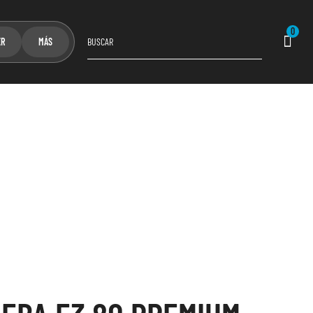
0
ER
MÁS