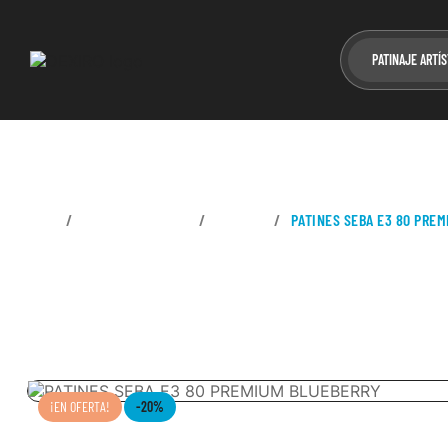
PATINAJE ARTÍS
CASA
PATINES EN LÍNEA
FITNESS
PATINES SEBA E3 80 PRE
¡EN OFERTA!
-20%