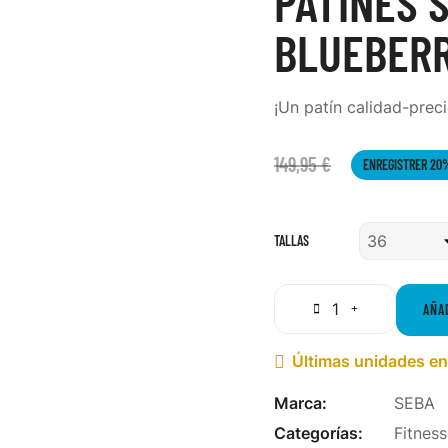
PATINES 
BLUEBER
¡Un patín calidad-prec
149,95 €
ENREGISTRER 20
TALLAS
AÑA
Últimas unidades en

Marca:
SEBA
Categorías:
Fitness