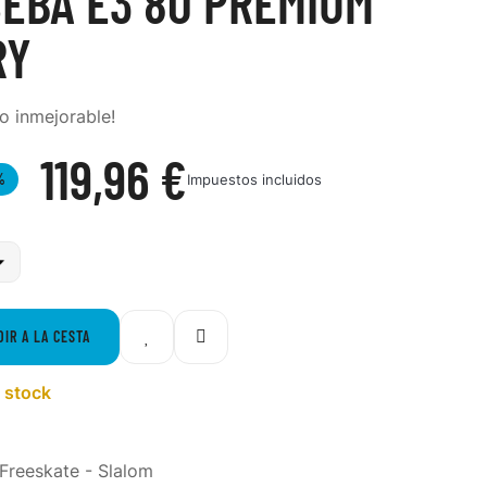
SEBA E3 80 PREMIUM
RY
io inmejorable!
119,96 €
%
Impuestos incluidos
DIR A LA CESTA
 stock
Freeskate - Slalom