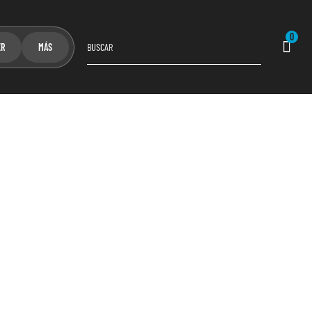
0
ER
MÁS