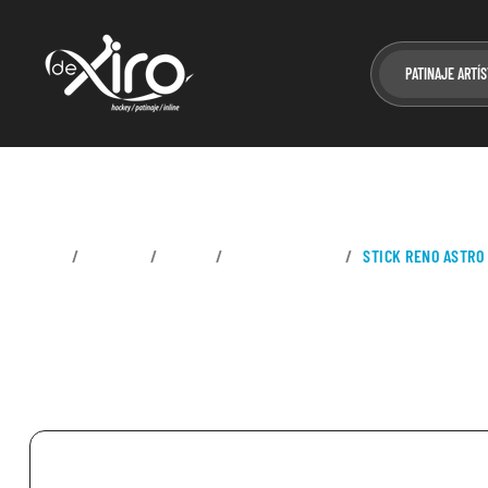
PATINAJE ARTÍS
CASA
HOCKEY
STICK
STICK JUGADOR
STICK RENO ASTRO