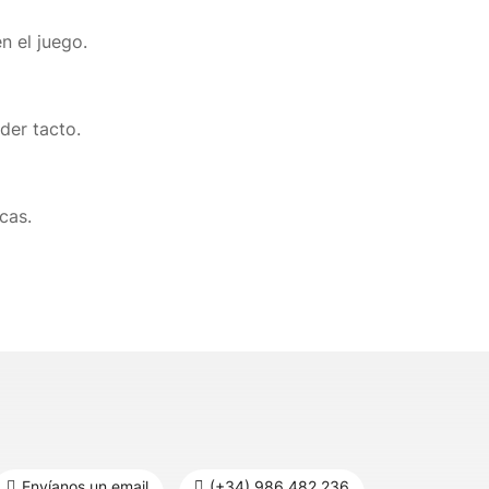
n el juego.
der tacto.
cas.
Envíanos un email
(+34) 986 482 236