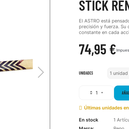
STICK RE
El ASTRO está pensado
precisión y fuerza. Su 
constante en cada acc
74,95 €
Impues
UNIDADES
AÑA
Últimas unidades en

En stock
1 Artíc
Marca:
Reno