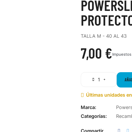
POWERSLI
PROTECTO
TALLA M - 40 AL 43
7,00 €
Impuestos 
AÑA
Últimas unidades en

Marca:
Powers
Categorías:
Recam
Compartir