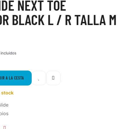
DE NEXT TOE
R BLACK L / R TALLA M
incluidos
DIR A LA CESTA
 stock
lide
bios