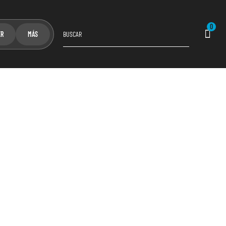
0
ER
MÁS