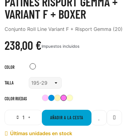
PATINES RISPORT GEMMA +
VARIANT F + BOXER
Conjunto Roll Line Variant F + Risport Gemma (20)
238,00 €
Impuestos incluidos
Blanco
COLOR
TALLA
Komplex
Komplex
Boxer
Boxer
Komplex
COLOR RUEDAS
Felix
iris
Crema
Rosa
Felix
Rosa
Azul
Crema
AÑADIR A LA CESTA
Últimas unidades en stock
